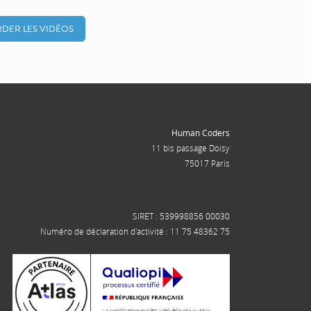
DER LES VIDÉOS
Human Coders
11 bis passage Doisy
75017 Paris
SIRET : 539998856 00030
Numéro de déclaration d'activité : 11 75 48362 75