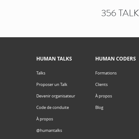
356 TAL
HUMAN TALKS
HUMAN CODERS
Talks
Formations
Proposer un Talk
Clients
Devenir organisateur
À propos
Code de conduite
Blog
À propos
@humantalks