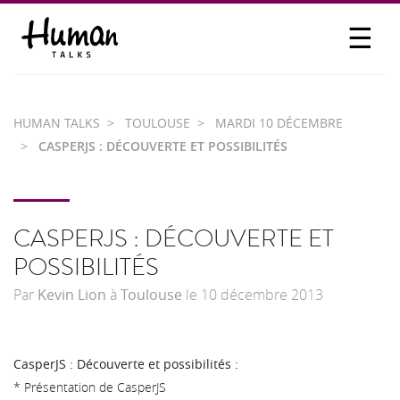
☰
PROPOSER UN TALK
SE CONNECTER
HUMAN TALKS
TOULOUSE
MARDI 10 DÉCEMBRE
PARTICIPER
CASPERJS : DÉCOUVERTE ET POSSIBILITÉS
CASPERJS : DÉCOUVERTE ET
POSSIBILITÉS
Par
Kevin Lion
à
Toulouse
le
10 décembre 2013
CasperJS : Découverte et possibilités :
* Présentation de CasperJS