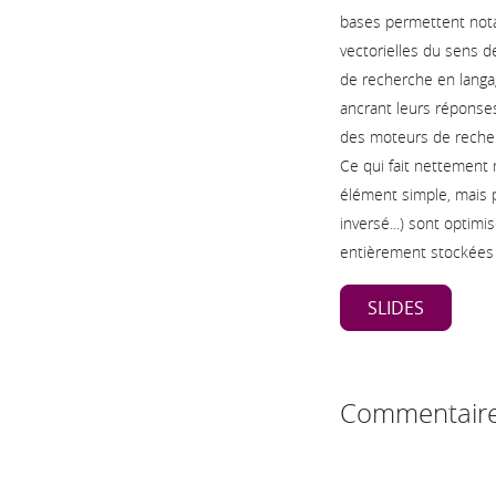
bases permettent not
vectorielles du sens 
de recherche en langa
ancrant leurs réponse
des moteurs de recher
Ce qui fait nettement m
élément simple, mais p
inversé...) sont optim
entièrement stockées
SLIDES
Commentair