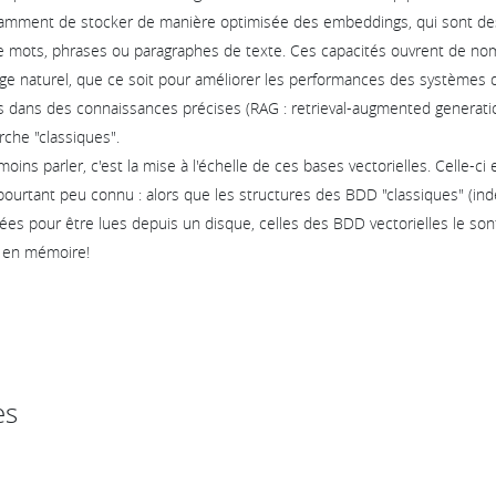
amment de stocker de manière optimisée des embeddings, qui sont de
de mots, phrases ou paragraphes de texte. Ces capacités ouvrent de no
ge naturel, que ce soit pour améliorer les performances des systèmes d
s dans des connaissances précises (RAG : retrieval-augmented generatio
che "classiques".
oins parler, c'est la mise à l'échelle de ces bases vectorielles. Celle-c
ourtant peu connu : alors que les structures des BDD "classiques" (ind
isées pour être lues depuis un disque, celles des BDD vectorielles le son
 en mémoire!
es