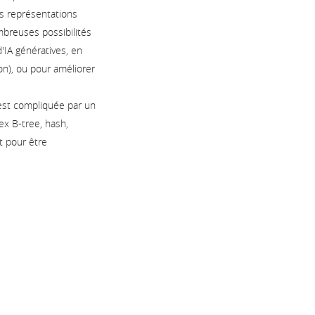
s représentations
mbreuses possibilités
'IA génératives, en
n), ou pour améliorer
i est compliquée par un
ex B-tree, hash,
t pour être