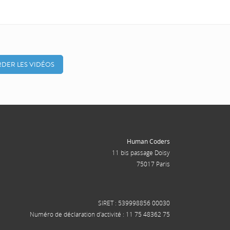
DER LES VIDÉOS
Human Coders
11 bis passage Doisy
75017 Paris
SIRET : 539998856 00030
Numéro de déclaration d'activité : 11 75 48362 75