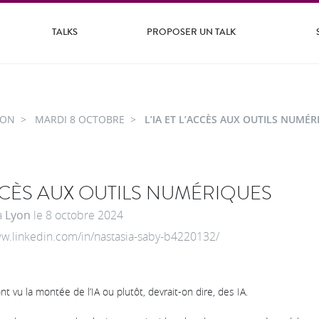
TALKS
PROPOSER UN TALK
YON
MARDI 8 OCTOBRE
L’IA ET L’ACCÈS AUX OUTILS NUMÉR
’ACCÈS AUX OUTILS NUMÉRIQUES
à
Lyon
le
8 octobre 2024
ww.linkedin.com/in/nastasia-saby-b4220132/
 vu la montée de l’IA ou plutôt, devrait-on dire, des IA.