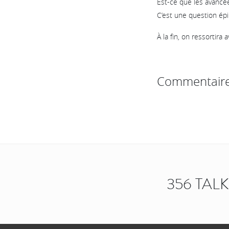
Est-ce que les avancé
C’est une question épi
À la fin, on ressortir
Commentair
356 TAL