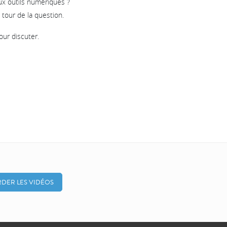
ux outils numériques ?
 tour de la question.
our discuter.
DER LES VIDÉOS