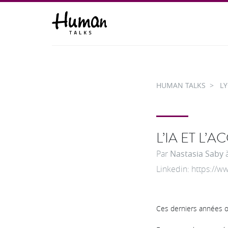
HUMAN TALKS
L
L’IA ET L
Par
Nastasia Saby
Linkedin: https://w
Ces derniers années ont