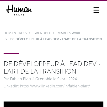
☰
PROPOSER UN TALK
SE CONNECTER
HUMAN TALKS
GRENOBLE
MARDI 9 AVRIL
PARTICIPER
DE DÉVELOPPEUR À LEAD DEV - L'ART DE LA TRANSITION
DE DÉVELOPPEUR À LEAD DEV -
L'ART DE LA TRANSITION
Par
Fabien Plart
à
Grenoble
le
9 avril 2024
Linkedin: https://www.linkedin.com/in/fabien-plart/