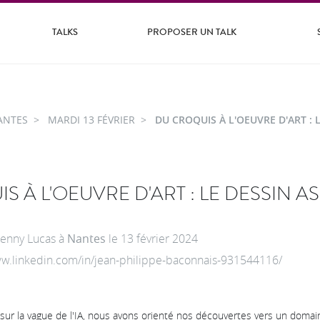
TALKS
PROPOSER UN TALK
ANTES
MARDI 13 FÉVRIER
DU CROQUIS À L'OEUVRE D'ART : L
 À L'OEUVRE D'ART : LE DESSIN AS
Lenny Lucas
à
Nantes
le
13 février 2024
www.linkedin.com/in/jean-philippe-baconnais-931544116/
sur la vague de l'IA, nous avons orienté nos découvertes vers un domai