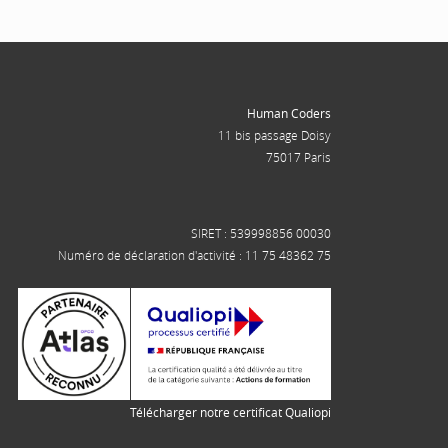
Human Coders
11 bis passage Doisy
75017 Paris
SIRET : 539998856 00030
Numéro de déclaration d'activité : 11 75 48362 75
Télécharger notre certificat Qualiopi