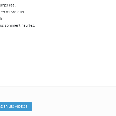
temps réel.
 en œuvre d'art.
t !
 nous somment heurtés,
DER LES VIDÉOS