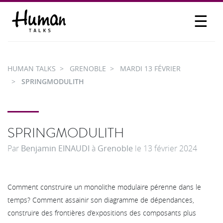
☰
PROPOSER UN TALK
SE CONNECTER
HUMAN TALKS
GRENOBLE
MARDI 13 FÉVRIER
PARTICIPER
SPRINGMODULITH
SPRINGMODULITH
Par
Benjamin EINAUDI
à
Grenoble
le
13 février 2024
Comment construire un monolithe modulaire pérenne dans le
temps? Comment assainir son diagramme de dépendances,
construire des frontières d’expositions des composants plus