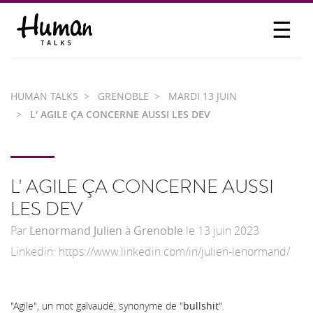
☰
PROPOSER UN TALK
SE CONNECTER
HUMAN TALKS
GRENOBLE
MARDI 13 JUIN
PARTICIPER
L' AGILE ÇA CONCERNE AUSSI LES DEV
L' AGILE ÇA CONCERNE AUSSI
LES DEV
Par
Lenormand Julien
à
Grenoble
le
13 juin 2023
Linkedin: https://www.linkedin.com/in/julien-lenormand/
"Agile", un mot galvaudé, synonyme de "
bullshit
".