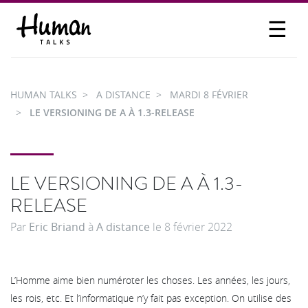
☰
PROPOSER UN TALK
SE CONNECTER
HUMAN TALKS
A DISTANCE
MARDI 8 FÉVRIER
PARTICIPER
LE VERSIONING DE A À 1.3-RELEASE
LE VERSIONING DE A À 1.3-
RELEASE
Par
Eric Briand
à
A distance
le
8 février 2022
L’Homme aime bien numéroter les choses. Les années, les jours,
les rois, etc. Et l’informatique n’y fait pas exception. On utilise des