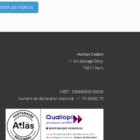
DER LES VIDÉOS
Human Coders
11 bis passage Doisy
75017 Paris
SIRET : 539998856 00030
Numéro de déclaration d'activité : 11 75 48362 75