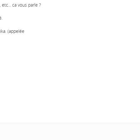
etc... ca vous parle ?
é.
ika. (appelée