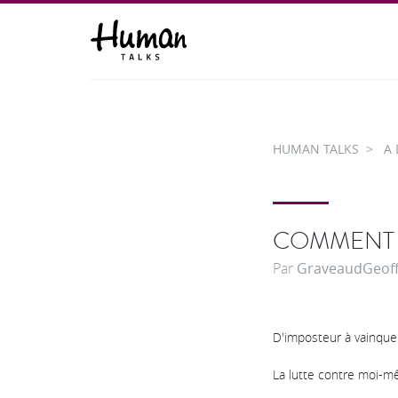
HUMAN TALKS
A 
COMMENT 
Par
GraveaudGeoff
D'imposteur à vainqueu
La lutte contre moi-m