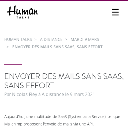
☰
PROPOSER UN TALK
SE CONNECTER
HUMAN TALKS
A DISTANCE
MARDI 9 MARS
PARTICIPER
ENVOYER DES MAILS SANS SAAS, SANS EFFORT
ENVOYER DES MAILS SANS SAAS,
SANS EFFORT
Par
Nicolas Fley
à
A distance
le
9 mars 2021
Aujourd'hui, une multitude de SaaS (System as a Service), tel que
Mailchimp proposent l'envoie de mails via une API.