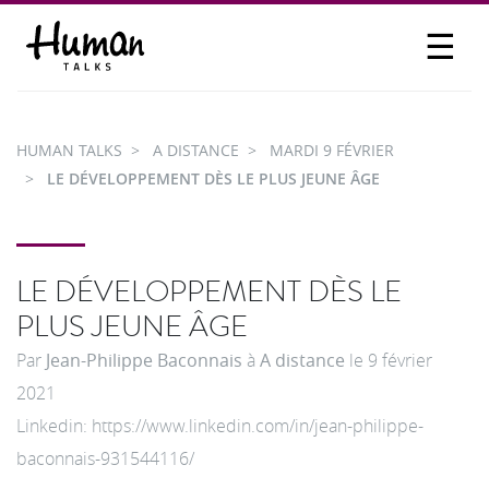
☰
PROPOSER UN TALK
SE CONNECTER
HUMAN TALKS
A DISTANCE
MARDI 9 FÉVRIER
PARTICIPER
LE DÉVELOPPEMENT DÈS LE PLUS JEUNE ÂGE
LE DÉVELOPPEMENT DÈS LE
PLUS JEUNE ÂGE
Par
Jean-Philippe Baconnais
à
A distance
le
9 février
2021
Linkedin: https://www.linkedin.com/in/jean-philippe-
baconnais-931544116/