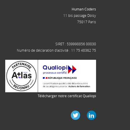
Human Coders
11 bis passage Doisy
75017 Paris
SIRET : 539998856 00030
Numéro de déclaration d'activité : 11 75 48362 75
Télécharger notre certificat Qualiopi