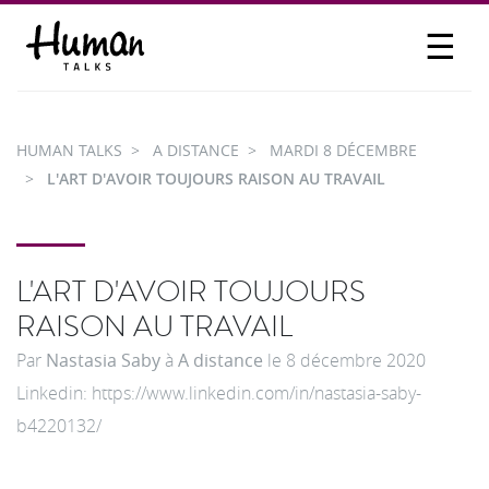
☰
PROPOSER UN TALK
SE CONNECTER
HUMAN TALKS
A DISTANCE
MARDI 8 DÉCEMBRE
PARTICIPER
L'ART D'AVOIR TOUJOURS RAISON AU TRAVAIL
L'ART D'AVOIR TOUJOURS
RAISON AU TRAVAIL
Par
Nastasia Saby
à
A distance
le
8 décembre 2020
Linkedin: https://www.linkedin.com/in/nastasia-saby-
b4220132/