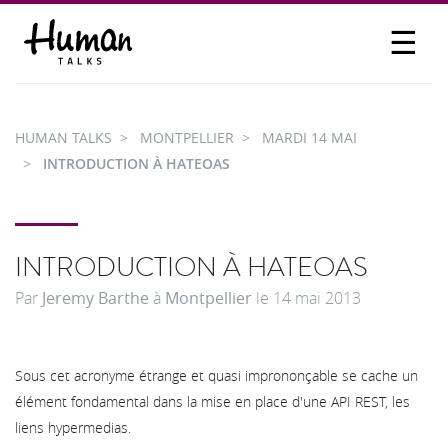
☰
PROPOSER UN TALK
SE CONNECTER
HUMAN TALKS
MONTPELLIER
MARDI 14 MAI
PARTICIPER
INTRODUCTION À HATEOAS
INTRODUCTION À HATEOAS
Par
Jeremy Barthe
à
Montpellier
le
14 mai 2013
Sous cet acronyme étrange et quasi imprononçable se cache un
élément fondamental dans la mise en place d'une API REST, les
liens hypermedias.