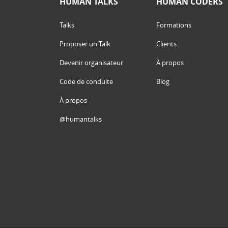
HUMAN TALKS
HUMAN CODERS
Talks
Formations
Proposer un Talk
Clients
Devenir organisateur
À propos
Code de conduite
Blog
À propos
@humantalks