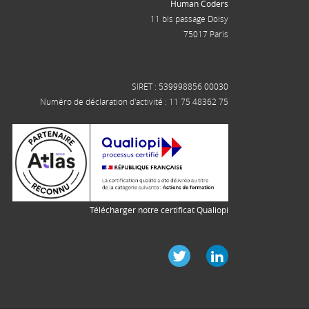
Human Coders
11 bis passage Doisy
75017 Paris
SIRET : 539998856 00030
Numéro de déclaration d'activité : 11 75 48362 75
Télécharger notre certificat Qualiopi