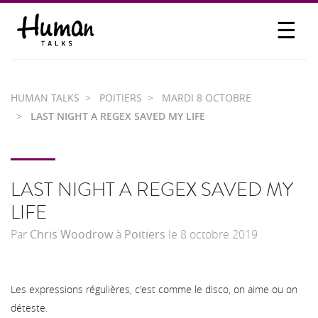
☰
PROPOSER UN TALK
SE CONNECTER
HUMAN TALKS
POITIERS
MARDI 8 OCTOBRE
PARTICIPER
LAST NIGHT A REGEX SAVED MY LIFE
LAST NIGHT A REGEX SAVED MY
LIFE
Par
Chris Woodrow
à
Poitiers
le
8 octobre 2019
Les expressions régulières, c'est comme le disco, on aime ou on
déteste.