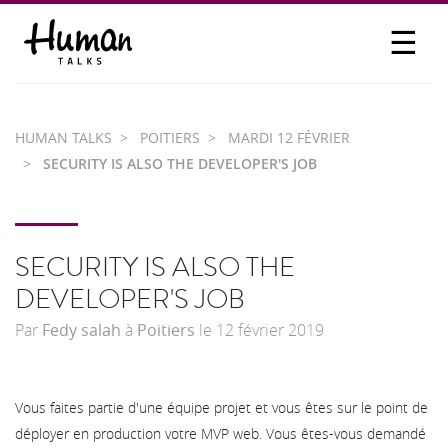
☰
PROPOSER UN TALK
SE CONNECTER
HUMAN TALKS
POITIERS
MARDI 12 FÉVRIER
PARTICIPER
SECURITY IS ALSO THE DEVELOPER'S JOB
SECURITY IS ALSO THE
DEVELOPER'S JOB
Par
Fedy salah
à
Poitiers
le
12 février 2019
Vous faites partie d'une équipe projet et vous êtes sur le point de
déployer en production votre MVP web. Vous êtes-vous demandé