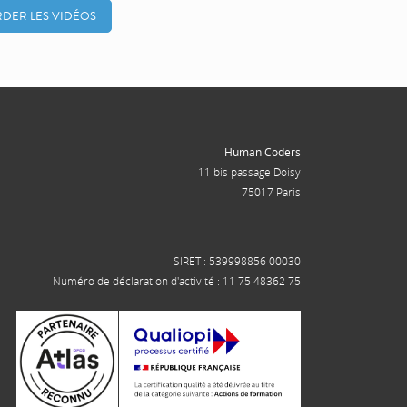
DER LES VIDÉOS
Human Coders
11 bis passage Doisy
75017 Paris
SIRET : 539998856 00030
Numéro de déclaration d'activité : 11 75 48362 75