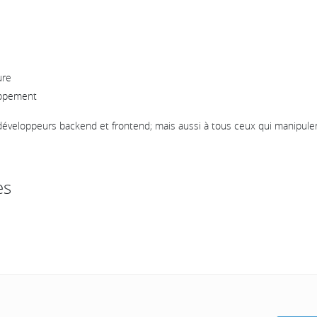
ure
oppement
développeurs backend et frontend; mais aussi à tous ceux qui manipule
es