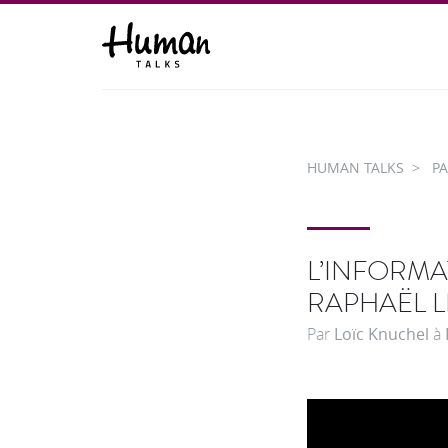
HUMAN TALKS
PA
L’INFORMA
RAPHAËL 
Par
Loïc Knuchel
à