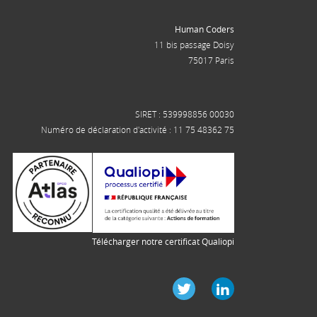
Human Coders
11 bis passage Doisy
75017 Paris
SIRET : 539998856 00030
Numéro de déclaration d'activité : 11 75 48362 75
Télécharger notre certificat Qualiopi