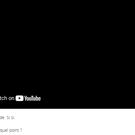
e. Si si.
quel point ?