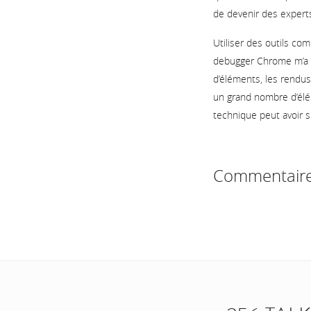
de devenir des experts
Utiliser des outils co
debugger Chrome m’a pe
d’éléments, les rendu
un grand nombre d’élém
technique peut avoir s
Commentair