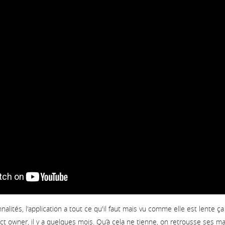
alités, l'application a tout ce qu'il faut mais vu comme elle est lente ça se
t owner, il y a quelques mois. Qu’à cela ne tienne, on retrousse ses 