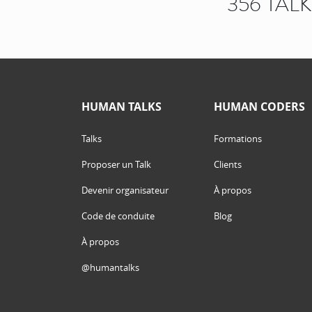
356 TAL
HUMAN TALKS
HUMAN CODERS
Talks
Formations
Proposer un Talk
Clients
Devenir organisateur
À propos
Code de conduite
Blog
À propos
@humantalks