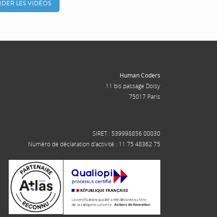
DER LES VIDÉOS
Human Coders
11 bis passage Doisy
75017 Paris
SIRET : 539998856 00030
Numéro de déclaration d'activité : 11 75 48362 75