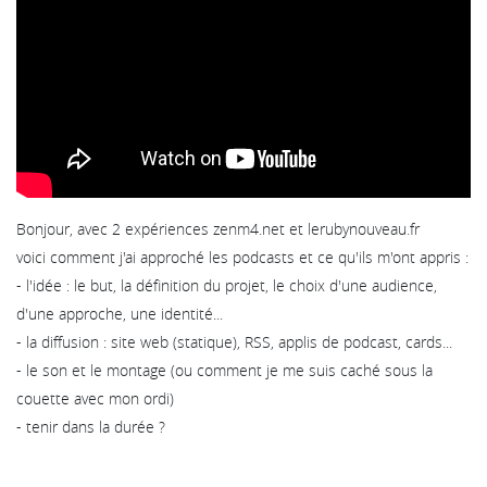
Bonjour, avec 2 expériences zenm4.net et lerubynouveau.fr
voici comment j'ai approché les podcasts et ce qu'ils m'ont appris :
- l'idée : le but, la définition du projet, le choix d'une audience,
d'une approche, une identité...
- la diffusion : site web (statique), RSS, applis de podcast, cards...
- le son et le montage (ou comment je me suis caché sous la
couette avec mon ordi)
- tenir dans la durée ?