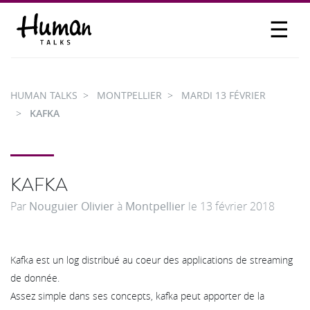
☰
PROPOSER UN TALK
SE CONNECTER
HUMAN TALKS
MONTPELLIER
MARDI 13 FÉVRIER
PARTICIPER
KAFKA
KAFKA
Par
Nouguier Olivier
à
Montpellier
le
13 février 2018
Kafka est un log distribué au coeur des applications de streaming
de donnée.
Assez simple dans ses concepts, kafka peut apporter de la