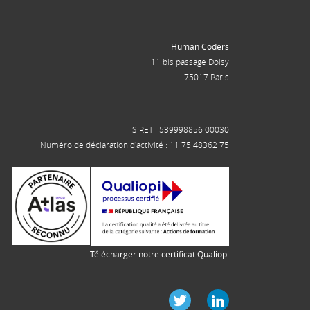
Human Coders
11 bis passage Doisy
75017 Paris
SIRET : 539998856 00030
Numéro de déclaration d'activité : 11 75 48362 75
Télécharger notre certificat Qualiopi