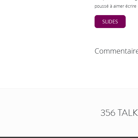
poussé à aimer écrire 
SLIDES
Commentair
356 TAL