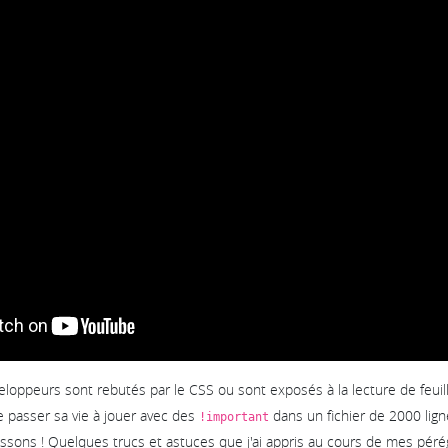
oppeurs sont rebutés par le CSS ou sont exposés à la lecture de feuill
e passer sa vie à jouer avec des
dans un fichier de 2000 ligne
!important
sons ! Quelques trucs et astuces que j'ai appris au cours de mes pérég