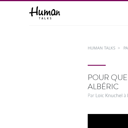
HUMAN TALKS
PA
POUR QUE 
ALBÉRIC
Par
Loïc Knuchel
à