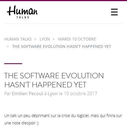
☰
PROPOSER UN TALK
SE CONNECTER
HUMAN TALKS
LYON
MARDI 10 OCTOBRE
PARTICIPER
THE SOFTWARE EVOLUTION HASN'T HAPPENED YET
THE SOFTWARE EVOLUTION
HASN'T HAPPENED YET
Par
Emilien Pecoul
à
Lyon
le
10 octobre 2017
Un talk un peu déprimant sur la crise du logiciel, mais qui finira sur
une note d'espoir :)