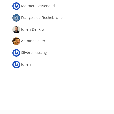
Mathieu Passenaud
François de Rochebrune
Julien Del Rio
Antoine Seiter
Silvère Lestang
Julien