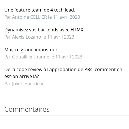
Une feature team de 4 tech lead.
Par
Antoine CELLIER le 11 avril 2023
Dynamisez vos backends avec HTMX
Par
Alexis Lozano le 11 avril 2023
Moi, ce grand imposteur
Par
Gouaillier Joanne le 11 avril 2023
De la code review à l'approbation de PRs: comment en
est-on arrivé là?
Par Julien Bourdeau
Commentaires