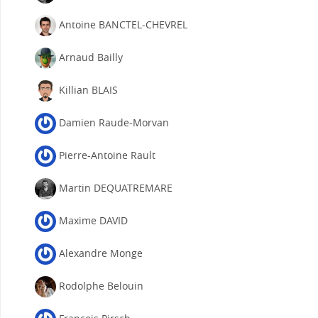
Antoine BANCTEL-CHEVREL
Arnaud Bailly
Killian BLAIS
Damien Raude-Morvan
Pierre-Antoine Rault
Martin DEQUATREMARE
Maxime DAVID
Alexandre Monge
Rodolphe Belouin