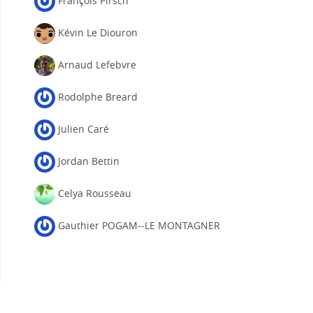
François Pirsch
Kévin Le Diouron
Arnaud Lefebvre
Rodolphe Breard
Julien Caré
Jordan Bettin
Celya Rousseau
Gauthier POGAM--LE MONTAGNER