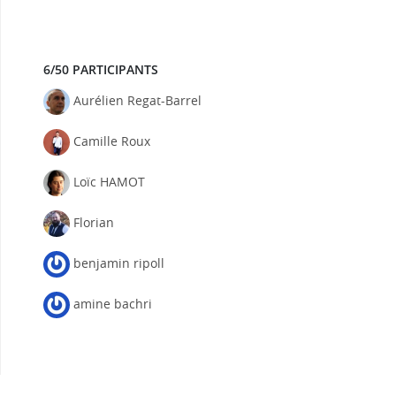
6/50 PARTICIPANTS
Aurélien Regat-Barrel
Camille Roux
Loïc HAMOT
Florian
benjamin ripoll
amine bachri