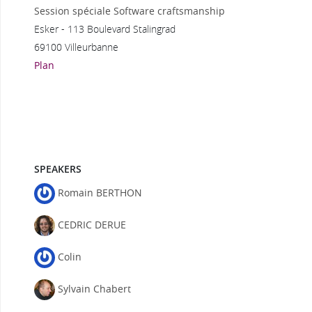
Session spéciale Software craftsmanship
Esker - 113 Boulevard Stalingrad
69100 Villeurbanne
Plan
SPEAKERS
Romain BERTHON
CEDRIC DERUE
Colin
Sylvain Chabert