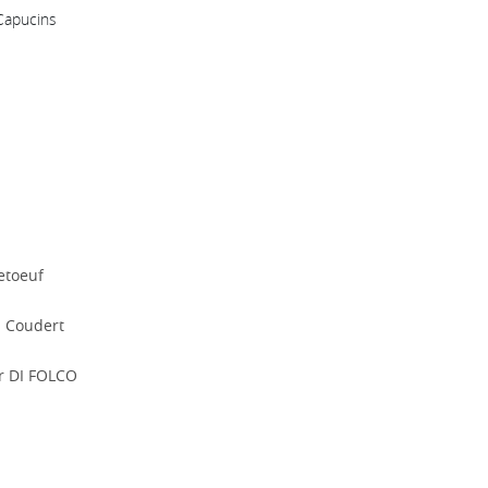
Capucins
etoeuf
n Coudert
r DI FOLCO