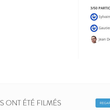
3/50 PARTI
Sylvai
Gautie
Jean D
KS ONT ÉTÉ FILMÉS
REGAR