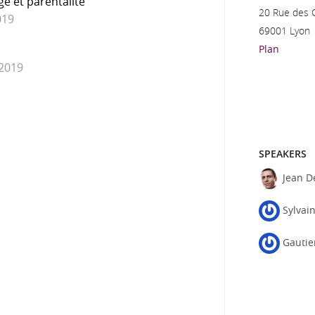
ge et parentalité
20 Rue des 
019
69001 Lyon
Plan
 2019
SPEAKERS
Jean D
Sylvai
Gautie