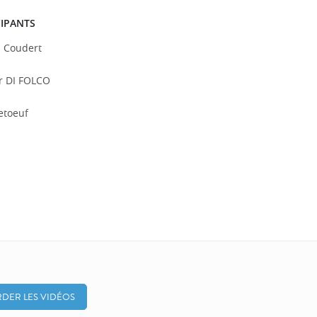
CIPANTS
n Coudert
r DI FOLCO
etoeuf
DER LES VIDÉOS