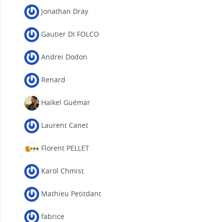
Jonathan Dray
Gautier DI FOLCO
Andrei Dodon
Renard
Haïkel Guémar
Laurent Canet
Florent PELLET
Karol Chmist
Mathieu Petitdant
fabrice