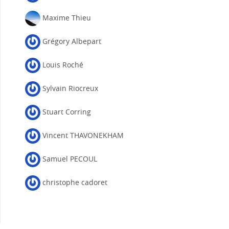
Maxime Thieu
Grégory Albepart
Louis Roché
Sylvain Riocreux
Stuart Corring
Vincent THAVONEKHAM
Samuel PECOUL
christophe cadoret