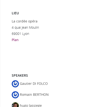
LIEU
La cordée opéra
4 quai Jean Moulin
69001 Lyon
Plan
SPEAKERS
Gautier DI FOLCO
Romain BERTHON
hugo lassiege