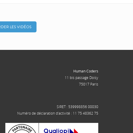
DER LES VIDÉOS
Human Coders
11 bis passage Doisy
75017 Paris
SIRET : 539998856 00030
Numéro de déclaration d'activité : 11 75 48362 75