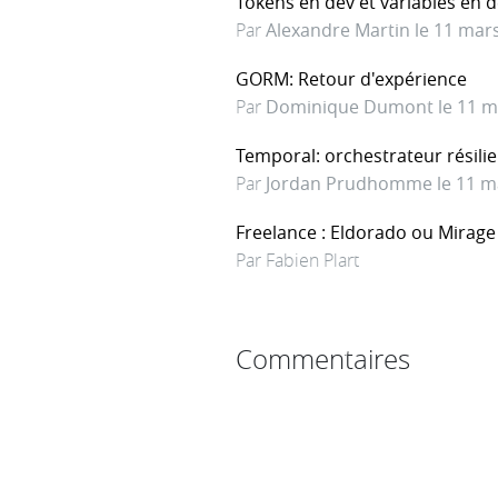
Tokens en dev et variables en
Par
Alexandre Martin le 11 mar
GORM: Retour d'expérience
Par
Dominique Dumont le 11 m
Temporal: orchestrateur résilien
Par
Jordan Prudhomme le 11 m
Freelance : Eldorado ou Mirage
Par Fabien Plart
Commentaires