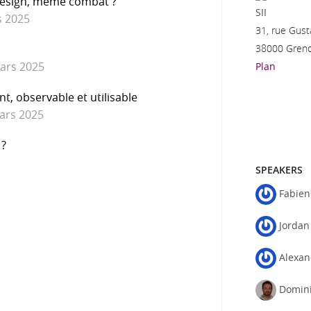
 design, même combat ?
SII
s 2025
31, rue Gusta
38000 Gren
ars 2025
Plan
t, observable et utilisable
ars 2025
 ?
SPEAKERS
Fabien
Jorda
Alexan
Domin