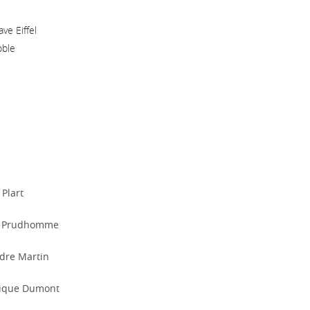
ve Eiffel
oble
 Plart
n Prudhomme
dre Martin
ique Dumont