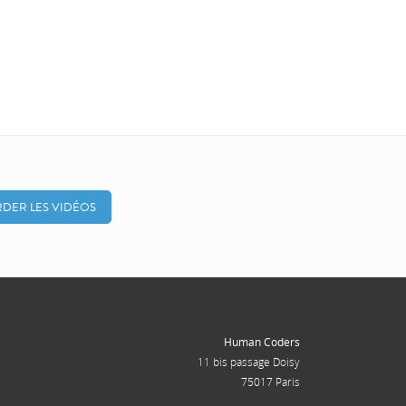
DER LES VIDÉOS
Human Coders
11 bis passage Doisy
75017 Paris