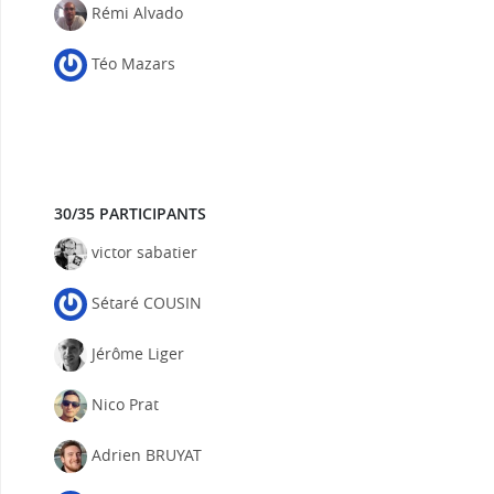
Rémi Alvado
Téo Mazars
30/35 PARTICIPANTS
victor sabatier
Sétaré COUSIN
Jérôme Liger
Nico Prat
Adrien BRUYAT