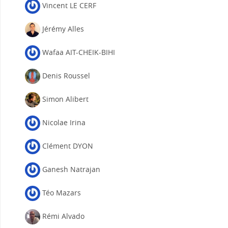
Vincent LE CERF
Jérémy Alles
Wafaa AIT-CHEIK-BIHI
Denis Roussel
Simon Alibert
Nicolae Irina
Clément DYON
Ganesh Natrajan
Téo Mazars
Rémi Alvado