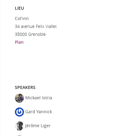
LIEU
Col'inn
34 avenue Felix Viallet
38000 Grenoble
Plan
SPEAKERS
Mickael Istria
Gard Yannick
Jérôme Liger