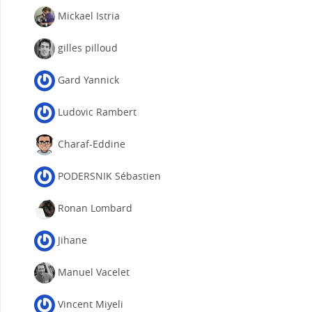
Mickael Istria
gilles pilloud
Gard Yannick
Ludovic Rambert
Charaf-Eddine
PODERSNIK Sébastien
Ronan Lombard
Jihane
Manuel Vacelet
Vincent Miyeli