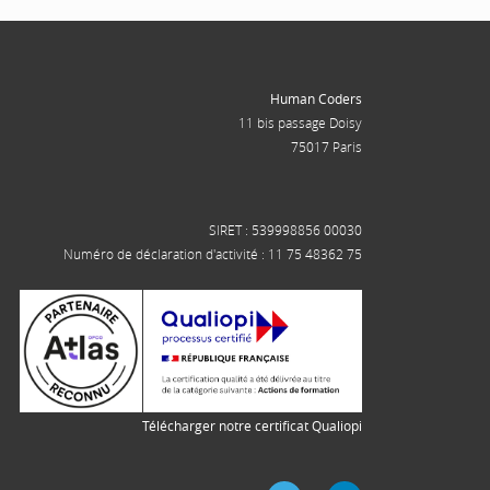
Human Coders
11 bis passage Doisy
75017 Paris
SIRET : 539998856 00030
Numéro de déclaration d'activité : 11 75 48362 75
Télécharger notre certificat Qualiopi