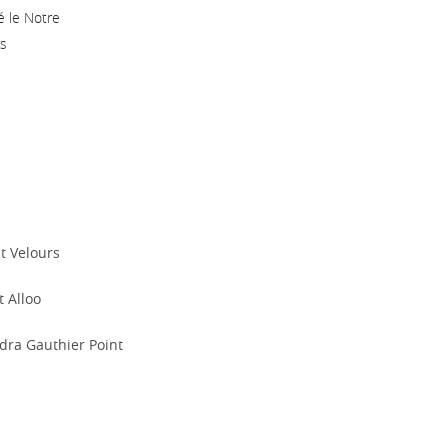
 le Notre
s
t Velours
t Alloo
dra Gauthier Point