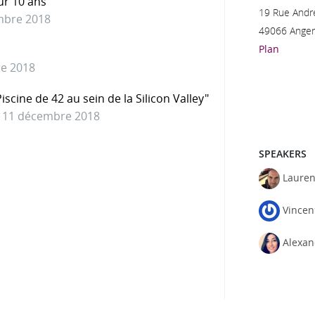
ur 10 ans
19 Rue André
mbre 2018
49066 Anger
Plan
re 2018
scine de 42 au sein de la Silicon Valley"
e 11 décembre 2018
SPEAKERS
Lauren
Vincen
Alexan