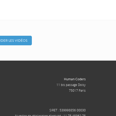
DER LES VIDÉOS
Human Coders
11 bis passage Doisy
75017 Paris
SIRET : 539998856 00030
Numéro de déclaration d'activité : 11 75 48362 75