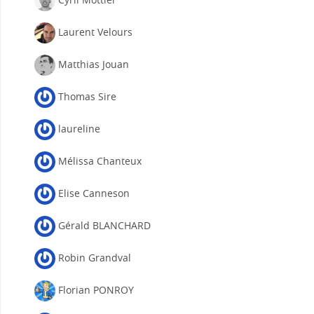
Laurent Velours
Matthias Jouan
Thomas Sire
laureline
Mélissa Chanteux
Elise Canneson
Gérald BLANCHARD
Robin Grandval
Florian PONROY