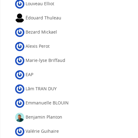
Louveau Elliot
Édouard Thuleau
Bezard Mickael
Alexis Perot
Marie-lyse Briffaud
EAP
Lâm TRAN DUY
Emmanuelle BLOUIN
Benjamin Planton
Valérie Guihaire