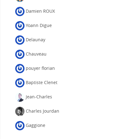
Damien ROUX
Yoann Digue
Delaunay
Chauveau
pouyer florian
Baptiste Clenet
Jean-Charles
Charles Jourdan
Gaggione