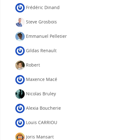
Frédéric Dinand
Steve Grosbois
Emmanuel Pelletier
Gildas Renault
Robert
Maxence Macé
Nicolas Bruley
Alexia Boucherie
Louis CARRIOU
Joris Mansart