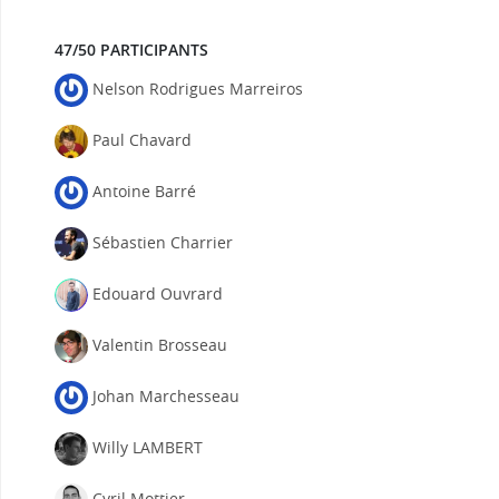
47/50 PARTICIPANTS
Nelson Rodrigues Marreiros
Paul Chavard
Antoine Barré
Sébastien Charrier
Edouard Ouvrard
Valentin Brosseau
Johan Marchesseau
Willy LAMBERT
Cyril Mottier