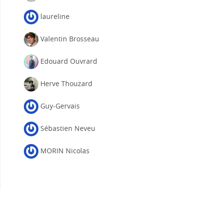
laureline
Valentin Brosseau
Edouard Ouvrard
Herve Thouzard
Guy-Gervais
Sébastien Neveu
MORIN Nicolas