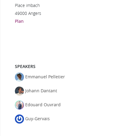
Place imbach
49000 Angers
Plan
SPEAKERS
Emmanuel Pelletier
Johann Dantant
Edouard Ouvrard
Guy-Gervais