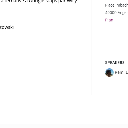
e alternative à Google Maps par Willy
Place imbac
49000 Anger
Plan
towski
SPEAKERS
Rémi 