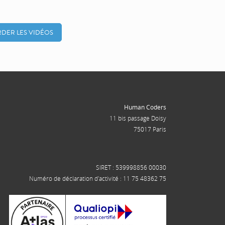
DER LES VIDÉOS
Human Coders
11 bis passage Doisy
75017 Paris
SIRET : 539998856 00030
Numéro de déclaration d'activité : 11 75 48362 75