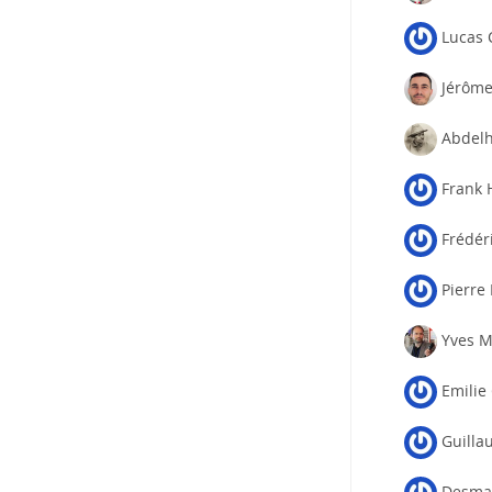
Lucas
Jérôme
Abdel
Frank 
Frédér
Pierre
Yves 
Emilie 
Guilla
Desma