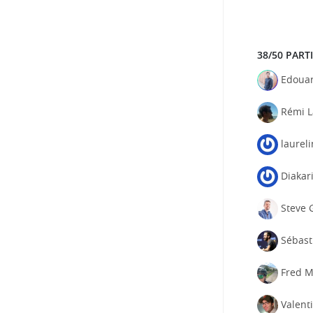
38/50 PART
Edoua
Rémi 
laurel
Diakari
Steve 
Sébast
Fred M
Valent