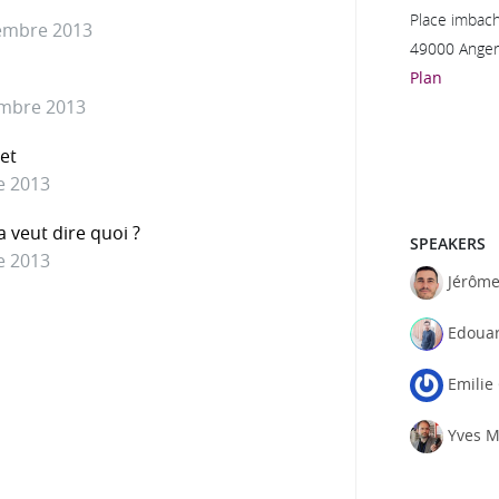
Place imbac
embre 2013
49000 Anger
Plan
embre 2013
net
e 2013
a veut dire quoi ?
SPEAKERS
e 2013
Jérôme
Edoua
Emilie 
Yves 