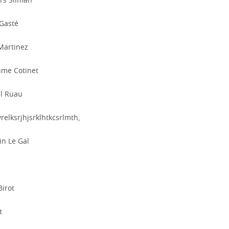
 Gasté
Martinez
ume Cotinet
l Ruau
relksrjhjsrklhtkcsrlmth,
in Le Gal
Birot
t