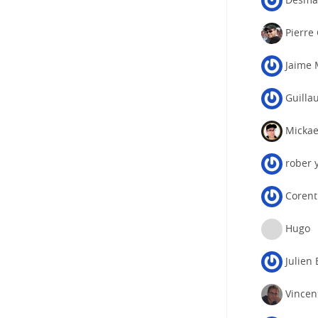
Pierre
Jaime 
Guilla
Mickae
rober y
Corent
Hugo
Julien 
Vincen