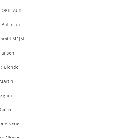
 CORBEAUX
 Botineau
hamid MEJAI
Hansen
ic Blondel
 Martin
Maguin
Gieler
ume Nouet
rs Sliman