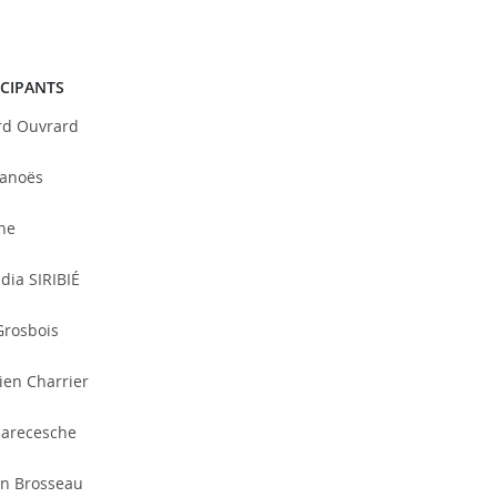
ICIPANTS
rd Ouvrard
Lanoës
ine
dia SIRIBIÉ
Grosbois
ien Charrier
arecesche
in Brosseau