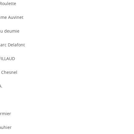
 Roulette
ume Auvinet
eu deumie
arc Delafont
 FILLAUD
 Chesnel
A.
rmier
ouhier