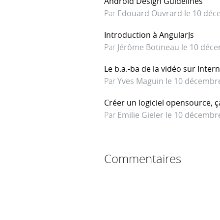
Android Design Guidelines
Par
Edouard Ouvrard le 10 déc
Introduction à AngularJs
Par
Jérôme Botineau le 10 déc
Le b.a.-ba de la vidéo sur Inter
Par
Yves Maguin le 10 décembr
Créer un logiciel opensource, ç
Par
Emilie Gieler le 10 décembr
Commentaires