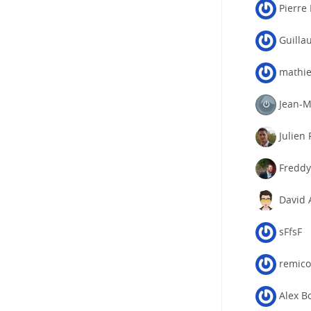
Pierre
Guilla
mathi
Jean-M
Julien
Freddy
David 
sFfsF
remico
Alex B