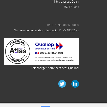
11 bis passage Doisy
75017 Paris
SIRET : 539998856 00030
Numéro de déclaration d'activité : 11 75 48362 75
Télécharger notre certificat Qualiopi