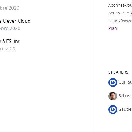
Abonnez-vous
obre 2020
pour suivre l
https://www
de Clever Cloud
obre 2020
Plan
e à ESLint
bre 2020
SPEAKERS
Guilla
Sébast
Gautie