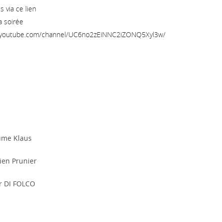
 via ce lien
a soirée
.youtube.com/channel/UC6no2zEiNNC2iZONQ5Xyl3w/
ume Klaus
ien Prunier
r DI FOLCO