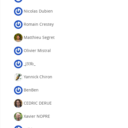
Nicolas Dubien
Romain Crestey
Matthieu Segret
Olivier Mistral
_J33b_
Yannick Chiron
BenBen
CEDRIC DERUE
Xavier NOPRE