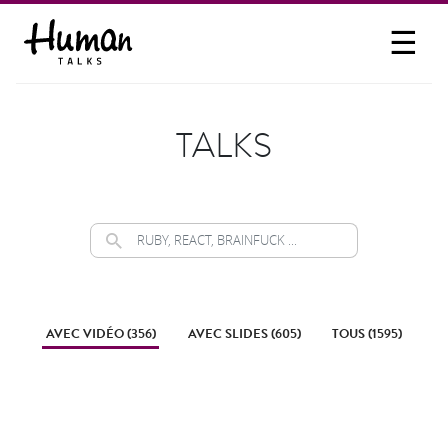
☰
PROPOSER UN TALK
SE CONNECTER
TALKS
PARTICIPER
AVEC VIDÉO (356)
AVEC SLIDES (605)
TOUS (1595)