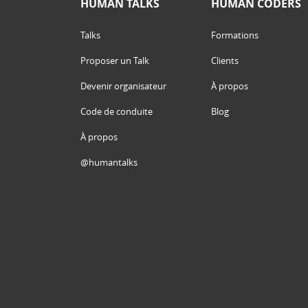
HUMAN TALKS
HUMAN CODERS
Talks
Formations
Proposer un Talk
Clients
Devenir organisateur
À propos
Code de conduite
Blog
À propos
@humantalks