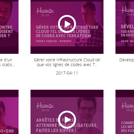
re d'un
Gérer votre Infrastructure Cloud tel
Dévelop
statis...
que vos lignes de codes avec T...
2017-04-11