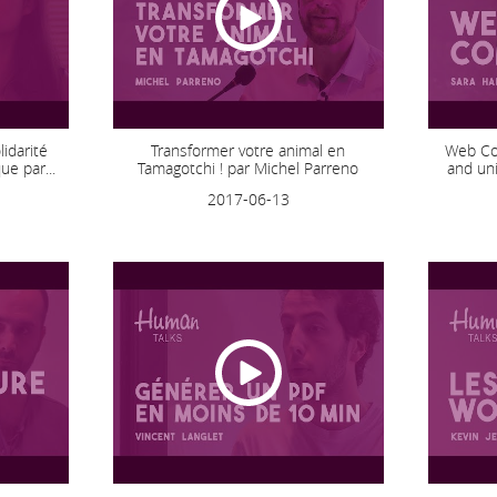
idarité
Transformer votre animal en
Web Com
ue par...
Tamagotchi ! par Michel Parreno
and uni
2017-06-13