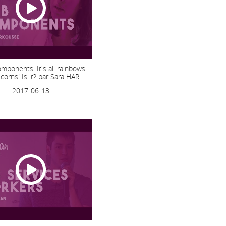
ponents: It's all rainbows
corns! Is it? par Sara HAR...
2017-06-13