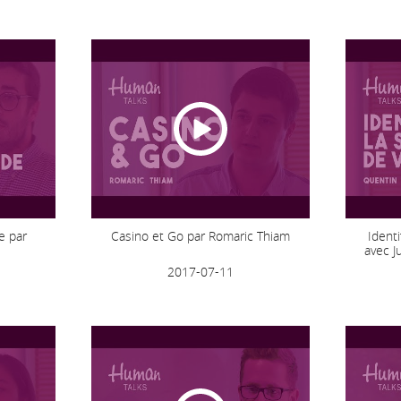
e par
Casino et Go par Romaric Thiam
Identi
avec J
2017-07-11