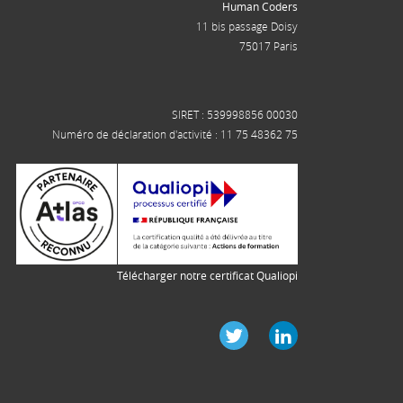
Human Coders
11 bis passage Doisy
75017 Paris
SIRET : 539998856 00030
Numéro de déclaration d'activité : 11 75 48362 75
Télécharger notre certificat Qualiopi