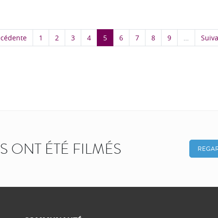
écédente
1
2
3
4
5
6
7
8
9
…
Suiva
KS ONT ÉTÉ FILMÉS
REGAR