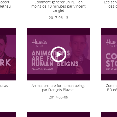
rapport
Comment générer un PDF en
Les serv
Bétheuil
moins de 10 minutes par Vincent
des d
Langlet
2017-06-13
Lucas
Animations are for human beings
CommitS
par François Blavoet
BD dé
2017-05-09