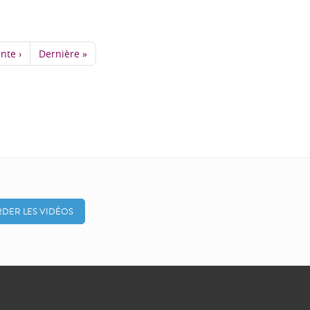
nte ›
Dernière »
DER LES VIDÉOS