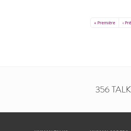
« Première
‹ Pr
356 TAL